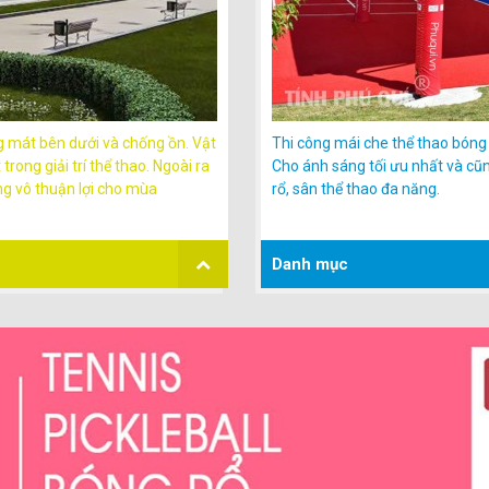
ng mát bên dưới và chống ồn. Vật
Thi công mái che thể thao bóng 
rong giải trí thể thao. Ngoài ra
Cho ánh sáng tối ưu nhất và cũ
ộng vô thuận lợi cho mùa
rổ, sân thể thao đa năng.
Danh mục