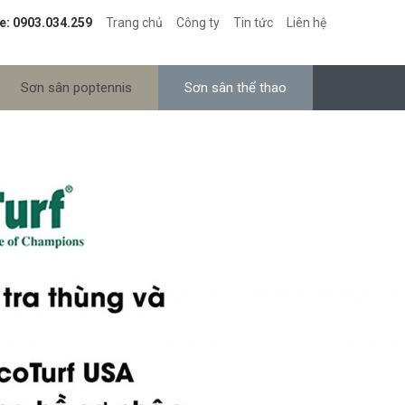
e: 0903.034.259
Trang chủ
Công ty
Tin tức
Liên hệ
Sơn sân poptennis
Sơn sân thể thao