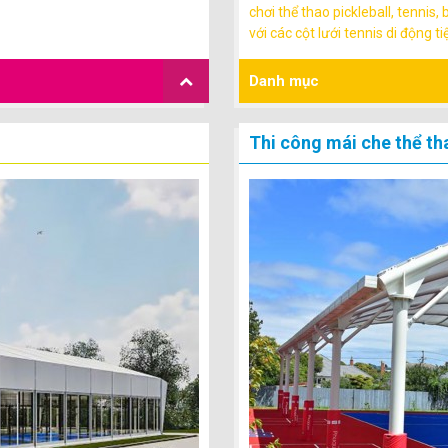
chơi thể thao pickleball, tennis,
với các cột lưới tennis di động tiệ
Danh mục
Thi công mái che thể th