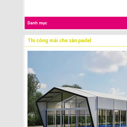
Danh mục
Thi công mái che sân padel