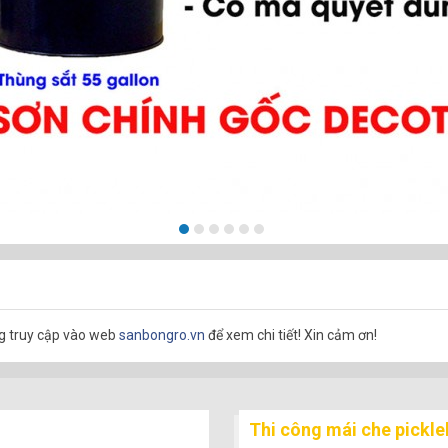
ng truy cập vào web
sanbongro.vn
để xem chi tiết! Xin cảm ơn!
Thi công mái che pickle