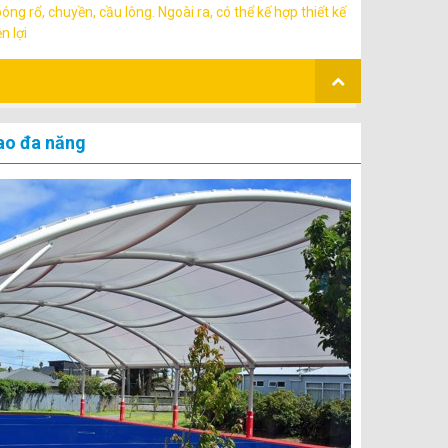
 bóng rổ, chuyền, cầu lông. Ngoài ra, có thể kế hợp thiết kế
n lợi
ao đa năng