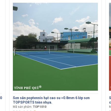
10
Sơn sân poptennis hạt cao su >0.8mm 6 lớp sơn
S
TOPSPORTS tnền nhựa.
c
TOP1010
Mã sản phẩm:
M