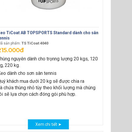
eo TiCoat AB TOPSPORTS Standard dành cho sân
ennis
TS TiCoat 4040
ã sản phẩm:
215.000đ
hùng nguyên dành cho trọnng lượng 20 kgs, 120
g, 220 kg.
eo dành cho sơn sân tennis
uý khách mua dưới 20 kg sẽ được chia ra
à chứa thùng nhỏ tùy theo khối lượng mà chúng
ôi sẽ lựa chọn cách đóng gói phù hợp.
Xem chi tiết ➤