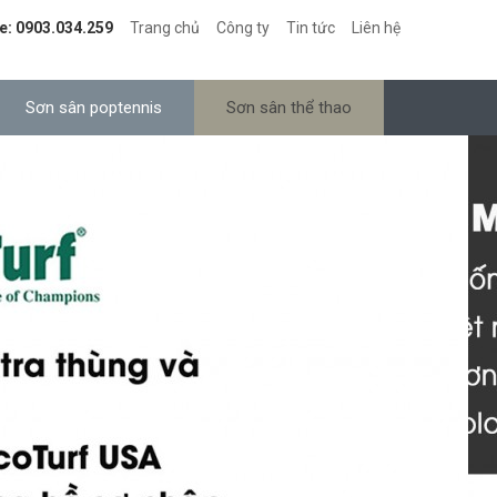
e: 0903.034.259
Trang chủ
Công ty
Tin tức
Liên hệ
Sơn sân poptennis
Sơn sân thể thao