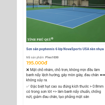
Sơn sân poptennis 6 lớp NovaSports USA nền nhựa
Plex1030
Mã sản phẩm:
195.000đ
❌ Mặt chỗ nhám, chỗ trơn, không mịn đều làm
banh nẩy lệch hướng, gây mòn giày, đau chân ⬅️⬅
không xảy ra.
✅ Đặc biệt hạt cao su đúng kích thước > 0.8mm
có trong sơn lót => làm banh nẩy chuẩn, chống
nứt, giảm đau chân, tạo phẳng mặt sân