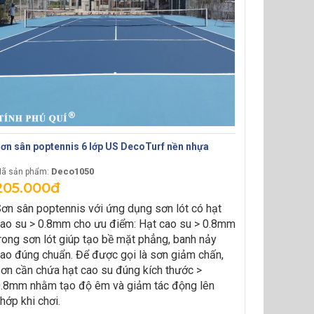
ơn sân poptennis 6 lớp US DecoTurf nền nhựa
Deco1050
ã sản phẩm:
205.000đ
ơn sân poptennis với ứng dụng sơn lót có hạt
ao su > 0.8mm cho ưu điểm:
Hạt cao su > 0.8mm
rong sơn lót giúp tạo bề mặt phẳng, banh nảy
ao đúng chuẩn.
Để được gọi là sơn giảm chấn,
ơn cần chứa hạt cao su đúng kích thước >
.8mm nhằm tạo độ êm và giảm tác động lên
hớp khi chơi.