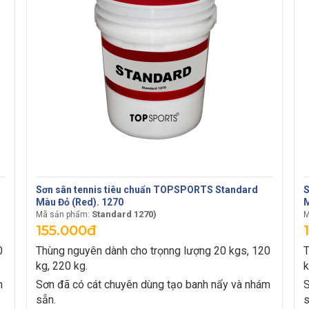
Sơn sân tennis tiêu chuẩn TOPSPORTS Standard
S
Màu Đỏ (Red). 1270
M
Standard 1270)
Mã sản phẩm:
M
155.000đ
0
Thùng nguyên dành cho trọnng lượng 20 kgs, 120
T
kg, 220 kg.
k
m
Sơn đã có cát chuyên dùng tạo banh nẩy và nhám
S
sẵn.
s