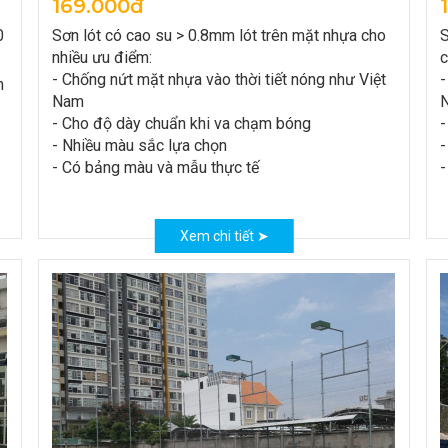
169.000đ
0
Sơn lót có cao su > 0.8mm lót trên mặt nhựa cho
S
nhiều ưu điểm:
c
- Chống nứt mặt nhựa vào thời tiết nóng như Việt
-
m
Nam
- Cho độ dày chuẩn khi va chạm bóng
-
- Nhiều màu sắc lựa chọn
-
- Có bảng màu và mẫu thực tế
-
Xem chi tiết ➤