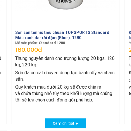
Sơn sân tennis tiêu chuẩn TOPSPORTS Standard
K
Màu xanh da trời đậm (Blue ). 1280
t
Standard 1280
Mã sản phẩm:
M
180.000đ
0
Thùng nguyên dành cho trọnng lượng 20 kgs, 120
T
kg, 220 kg.
k
m
Sơn đã có cát chuyên dùng tạo banh nẩy và nhám
K
sẵn.
Q
Quý khách mua dưới 20 kg sẽ được chia ra
v
và chứa thùng nhỏ tùy theo khối lượng mà chúng
t
tôi sẽ lựa chọn cách đóng gói phù hợp.
Xem chi tiết ➤