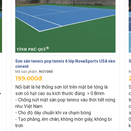
Sơn sân tennis pop tennis 6 lớp NovaSports USA nền
S
ciment
NO1040
Mã sản phẩm:
M
199.000đ
Nổi bât là hệ thống sơn lót trên mặt bê tông là
S
️
sơn có hạt cao su kích thước đúng > 0.8mm
c
- Chống nứt mặt sân pop tennis vào thời tiết nóng
t
như Việt Nam
c
- Cho độ dày chuẩn khi va chạm bóng
s
- Tạo phẳng, êm chân, không mòn giày, không bi
0
trơn
k