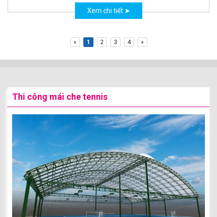
Xem chi tiết ➤
«
1
2
3
4
»
Thi công mái che tennis