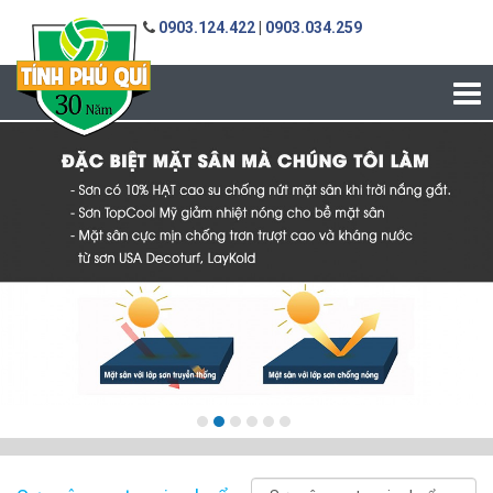
0903.124.422
|
0903.034.259
Tog
nav