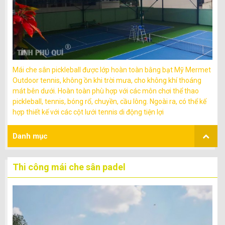
Mái che sân pickleball được lớp hoàn toàn bằng bạt Mỹ Mermet
Outdoor tennis, không ồn khi trời mưa, cho không khí thoáng
mát bên dưới. Hoàn toàn phù hợp với các môn chơi thể thao
pickleball, tennis, bóng rổ, chuyền, cầu lông. Ngoài ra, có thể kế
hợp thiết kế với các cột lưới tennis di động tiện lợi
Danh mục
Thi công mái che sân padel