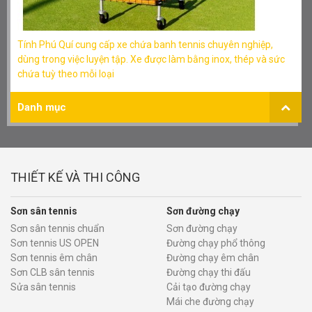
Tính Phú Quí cung cấp xe chứa banh tennis chuyên nghiệp,
dùng trong việc luyện tập. Xe được làm bằng inox, thép và sức
chứa tuỳ theo mỗi loại
Danh mục
THIẾT KẾ VÀ THI CÔNG
Sơn sân tennis
Sơn đường chạy
Sơn sân tennis chuẩn
Sơn đường chạy
Sơn tennis US OPEN
Đường chạy phổ thông
Sơn tennis êm chân
Đường chạy êm chân
Sơn CLB sân tennis
Đường chạy thi đấu
Sửa sân tennis
Cải tạo đường chạy
Mái che đường chạy