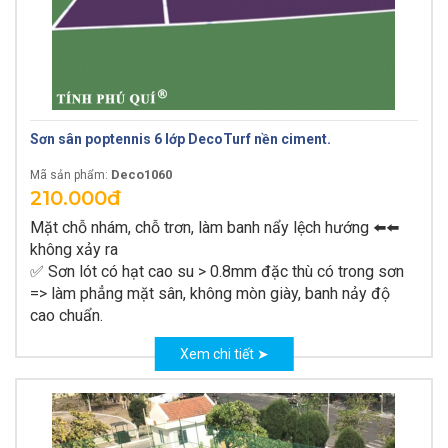
Sơn sân poptennis 6 lớp DecoTurf nền ciment.
Deco1060
Mã sản phẩm:
210.000đ
Mặt chỗ nhám, chỗ trơn,
làm banh nẩy lệch hướng ⬅️⬅️
không xảy ra
✅ Sơn lót có h
ạt cao su > 0.8mm
đặc thù có trong sơn
=> làm phẳng mặt sân, không mòn giày, banh nảy độ
cao chuẩn.
Xem chi tiết ➤