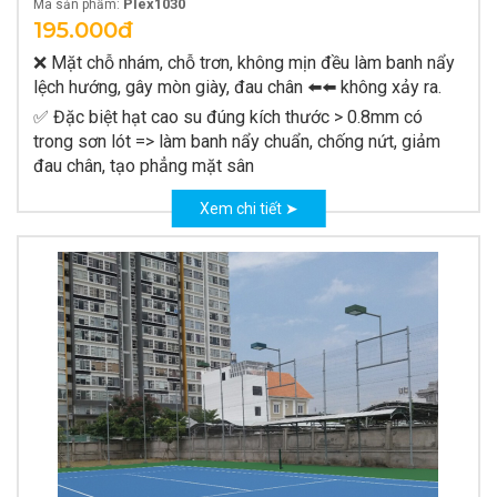
Plex1030
Mã sản phẩm:
195.000đ
❌ Mặt chỗ nhám, chỗ trơn, không mịn đều làm banh nẩy
lệch hướng, gây mòn giày, đau chân ⬅️⬅️ không xảy ra.
✅ Đặc biệt hạt cao su đúng kích thước > 0.8mm có
trong sơn lót => làm banh nẩy chuẩn, chống nứt, giảm
đau chân, tạo phẳng mặt sân
Xem chi tiết ➤