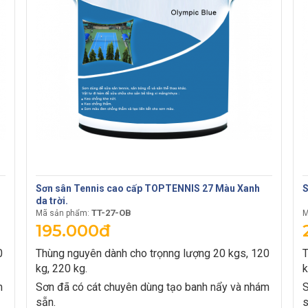
Sơn sân Tennis cao cấp TOPTENNIS 27 Màu Xanh
S
da trời.
TT-27-OB
Mã sản phẩm:
M
195.000đ
0
Thùng nguyên dành cho trọnng lượng 20 kgs, 120
T
kg, 220 kg.
k
m
Sơn đã có cát chuyên dùng tạo banh nẩy và nhám
S
sẵn.
s