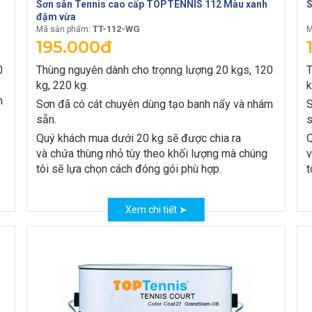
Sơn sân Tennis cao cấp TOPTENNIS 112 Màu xanh
S
đậm vừa
TT-112-WG
Mã sản phẩm:
M
195.000đ
0
Thùng nguyên dành cho trọnng lượng 20 kgs, 120
T
kg, 220 kg.
k
m
Sơn đã có cát chuyên dùng tạo banh nẩy và nhám
S
sẵn.
s
Quý khách mua dưới 20 kg sẽ được chia ra
Q
và chứa thùng nhỏ tùy theo khối lượng mà chúng
v
tôi sẽ lựa chọn cách đóng gói phù hợp.
t
Xem chi tiết ➤