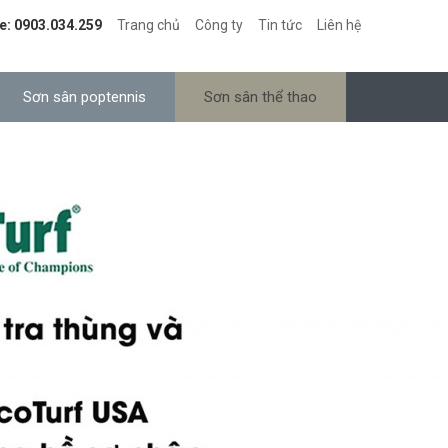
e: 0903.034.259
Trang chủ
Công ty
Tin tức
Liên hệ
Sơn sân poptennis
Sơn sân thể thao