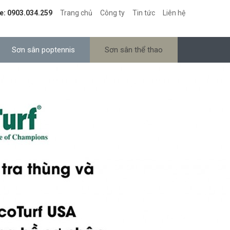
e: 0903.034.259
Trang chủ
Công ty
Tin tức
Liên hệ
Sơn sân poptennis
Sơn sân thể thao