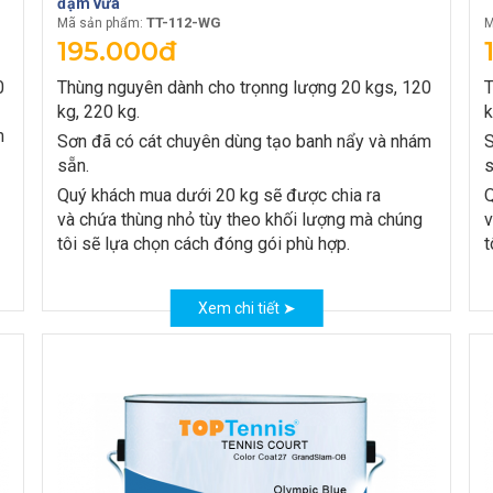
đậm vừa
TT-112-WG
Mã sản phẩm:
M
195.000đ
0
Thùng nguyên dành cho trọnng lượng 20 kgs, 120
T
kg, 220 kg.
k
m
Sơn đã có cát chuyên dùng tạo banh nẩy và nhám
S
sẵn.
s
Quý khách mua dưới 20 kg sẽ được chia ra
Q
và chứa thùng nhỏ tùy theo khối lượng mà chúng
v
tôi sẽ lựa chọn cách đóng gói phù hợp.
t
Xem chi tiết ➤