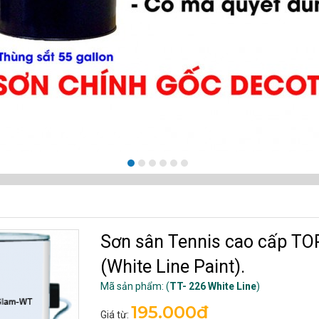
Sơn sân Tennis cao cấp T
(White Line Paint).
Mã sản phẩm: (
TT- 226 White Line
)
195.000đ
Giá từ: