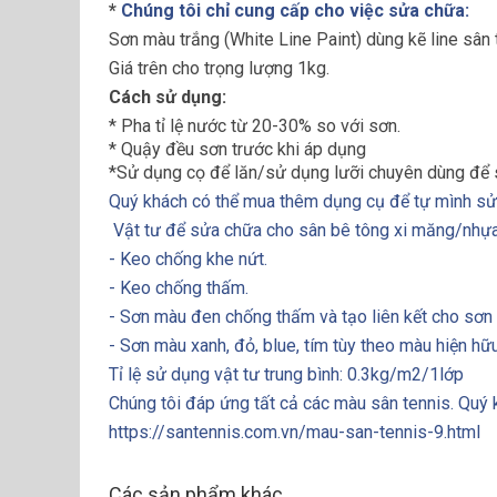
*
Chúng tôi chỉ cung cấp cho việc sửa chữa:
Sơn màu trắng (White Line Paint) dùng kẽ line sân 
Giá trên cho trọng lượng 1kg.
Cách sử dụng:
* Pha tỉ lệ nước từ 20-30% so với sơn.
* Quậy đều sơn trước khi áp dụng
*Sử dụng cọ để lăn/sử dụng lưỡi chuyên dùng để 
Quý khách có thể mua thêm dụng cụ để tự mình sửa
Vật tư để sửa chữa cho sân bê tông xi măng/nhựa
- Keo chống khe nứt.
- Keo chống thấm.
- Sơn màu đen chống thấm và tạo liên kết cho sơn
- Sơn màu xanh, đỏ, blue, tím tùy theo màu hiện hữ
Tỉ lệ sử dụng vật tư trung bình: 0.3kg/m2/1lớp
Chúng tôi đáp ứng tất cả các màu sân tennis. Quý 
https://santennis.com.vn/mau-san-tennis-9.html
Các sản phẩm khác