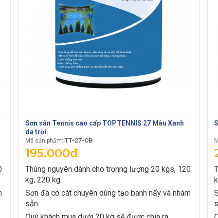
Sơn sân Tennis cao cấp TOPTENNIS 27 Màu Xanh
S
da trời.
TT-27-OB
Mã sản phẩm:
M
195.000đ
0
Thùng nguyên dành cho trọnng lượng 20 kgs, 120
T
kg, 220 kg.
k
m
Sơn đã có cát chuyên dùng tạo banh nẩy và nhám
S
sẵn.
s
Quý khách mua dưới 20 kg sẽ được chia ra
Q