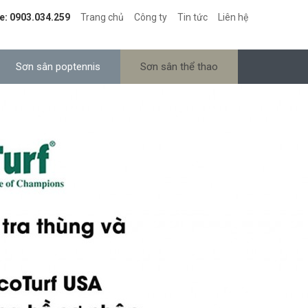
e: 0903.034.259
Trang chủ
Công ty
Tin tức
Liên hệ
Sơn sân poptennis
Sơn sân thể thao