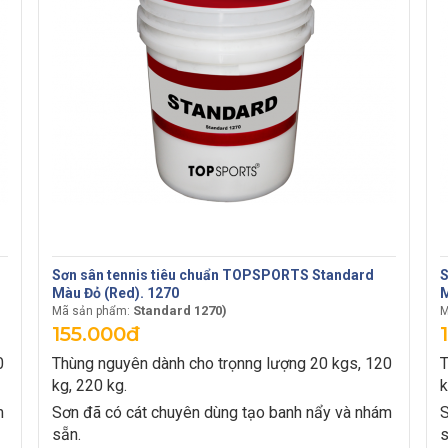
Sơn sân tennis tiêu chuẩn TOPSPORTS Standard
S
Màu Đỏ (Red). 1270
M
Standard 1270)
Mã sản phẩm:
M
155.000đ
0
Thùng nguyên dành cho trọnng lượng 20 kgs, 120
T
kg, 220 kg.
k
m
Sơn đã có cát chuyên dùng tạo banh nẩy và nhám
S
sẵn.
s