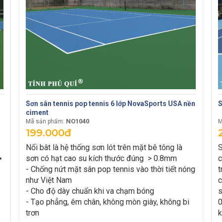
Sơn sân tennis pop tennis 6 lớp NovaSports USA nền
S
ciment
NO1040
Mã sản phẩm:
M
199.000đ
Nổi bât là hệ thống sơn lót trên mặt bê tông là
S
️
sơn có hạt cao su kích thước đúng > 0.8mm
c
- Chống nứt mặt sân pop tennis vào thời tiết nóng
t
như Việt Nam
c
- Cho độ dày chuẩn khi va chạm bóng
s
- Tạo phẳng, êm chân, không mòn giày, không bi
0
trơn
k