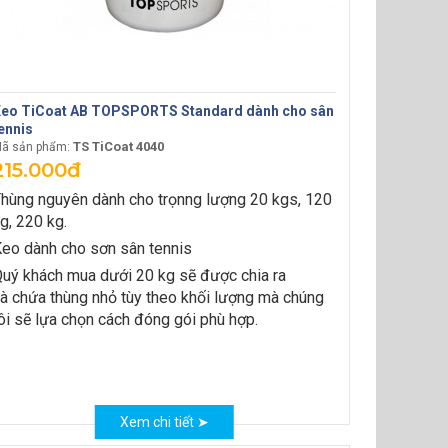
eo TiCoat AB TOPSPORTS Standard dành cho sân
ennis
TS TiCoat 4040
ã sản phẩm:
215.000đ
hùng nguyên dành cho trọnng lượng 20 kgs, 120
g, 220 kg.
eo dành cho sơn sân tennis
uý khách mua dưới 20 kg sẽ được chia ra
à chứa thùng nhỏ tùy theo khối lượng mà chúng
ôi sẽ lựa chọn cách đóng gói phù hợp.
Xem chi tiết ➤