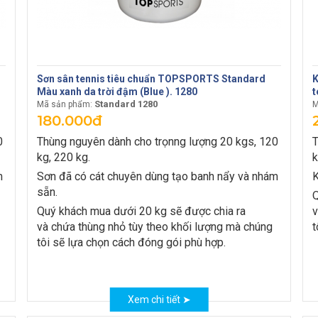
Sơn sân tennis tiêu chuẩn TOPSPORTS Standard
K
Màu xanh da trời đậm (Blue ). 1280
t
Standard 1280
Mã sản phẩm:
M
180.000đ
0
Thùng nguyên dành cho trọnng lượng 20 kgs, 120
T
kg, 220 kg.
k
m
Sơn đã có cát chuyên dùng tạo banh nẩy và nhám
K
sẵn.
Q
Quý khách mua dưới 20 kg sẽ được chia ra
v
và chứa thùng nhỏ tùy theo khối lượng mà chúng
t
tôi sẽ lựa chọn cách đóng gói phù hợp.
Xem chi tiết ➤