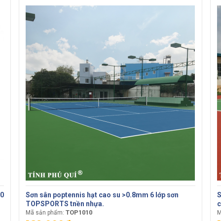
10
Sơn sân poptennis hạt cao su >0.8mm 6 lớp sơn
S
TOPSPORTS tnền nhựa.
c
TOP1010
Mã sản phẩm:
M