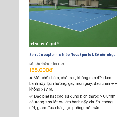
Sơn sân poptennis 6 lớp NovaSports USA nền nhựa
Plex1030
Mã sản phẩm:
195.000đ
❌ Mặt chỗ nhám, chỗ trơn, không mịn đều làm
banh nẩy lệch hướng, gây mòn giày, đau chân ⬅️⬅
không xảy ra.
✅ Đặc biệt hạt cao su đúng kích thước > 0.8mm
có trong sơn lót => làm banh nẩy chuẩn, chống
nứt, giảm đau chân, tạo phẳng mặt sân