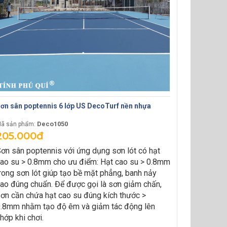
ơn sân poptennis 6 lớp US DecoTurf nền nhựa
Deco1050
ã sản phẩm:
205.000đ
ơn sân poptennis với ứng dụng sơn lót có hạt
ao su > 0.8mm cho ưu điểm:
Hạt cao su > 0.8mm
rong sơn lót giúp tạo bề mặt phẳng, banh nảy
ao đúng chuẩn.
Để được gọi là sơn giảm chấn,
ơn cần chứa hạt cao su đúng kích thước >
.8mm nhằm tạo độ êm và giảm tác động lên
hớp khi chơi.