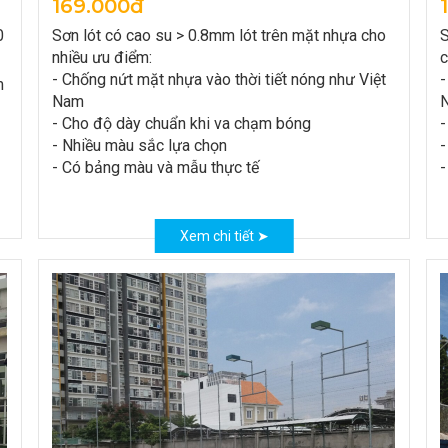
169.000đ
0
Sơn lót có cao su > 0.8mm lót trên mặt nhựa cho
S
nhiều ưu điểm:
c
- Chống nứt mặt nhựa vào thời tiết nóng như Việt
-
m
Nam
- Cho độ dày chuẩn khi va chạm bóng
-
- Nhiều màu sắc lựa chọn
-
- Có bảng màu và mẫu thực tế
-
Xem chi tiết ➤